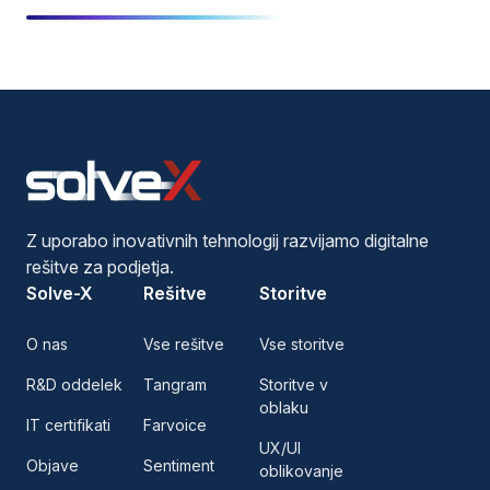
Z uporabo inovativnih tehnologij razvijamo digitalne
rešitve za podjetja.
Solve-X
Rešitve
Storitve
O nas
Vse rešitve
Vse storitve
R&D oddelek
Tangram
Storitve v
oblaku
IT certifikati
Farvoice
UX/UI
Objave
Sentiment
oblikovanje